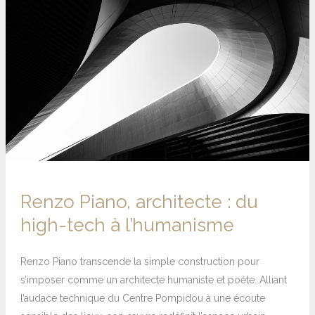
architecte
:
du
high-
tech
à
l’humanisme
Renzo Piano, architecte : du
high-tech à l’humanisme
Renzo Piano transcende la simple construction pour
s’imposer comme un architecte humaniste et poète. Alliant
l’audace technique du Centre Pompidou à une écoute