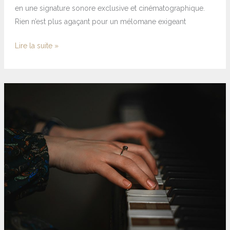
en une signature sonore exclusive et cinématographique.
Rien n’est plus agaçant pour un mélomane exigeant
Lire la suite »
Femme
pianiste
célèbre
:
ces
virtuoses
d’exception