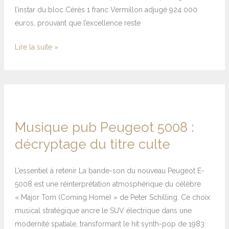
l’instar du bloc Cérès 1 franc Vermillon adjugé 924 000
euros, prouvant que l’excellence reste
Lire la suite »
Musique
pub
Peugeot
Musique pub Peugeot 5008 :
5008
décryptage du titre culte
:
décryptage
du
L’essentiel à retenir La bande-son du nouveau Peugeot E-
titre
5008 est une réinterprétation atmosphérique du célèbre
culte
« Major Tom (Coming Home) » de Peter Schilling. Ce choix
musical stratégique ancre le SUV électrique dans une
modernité spatiale, transformant le hit synth-pop de 1983