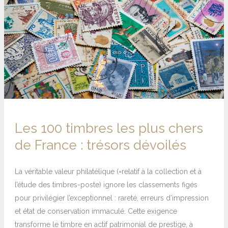
plus
chers
de
France
:
trésors
dévoilés
Les 100 timbres les plus chers
de France : trésors dévoilés
La véritable valeur philatélique (=relatif à la collection et à
l’étude des timbres-poste) ignore les classements figés
pour privilégier l’exceptionnel : rareté, erreurs d’impression
et état de conservation immaculé. Cette exigence
transforme le timbre en actif patrimonial de prestige, à