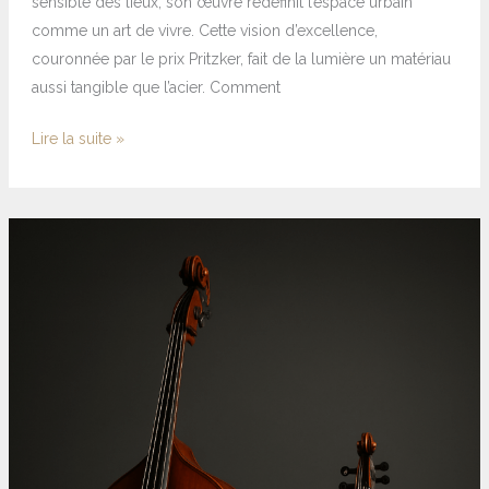
sensible des lieux, son œuvre redéfinit l’espace urbain
comme un art de vivre. Cette vision d’excellence,
couronnée par le prix Pritzker, fait de la lumière un matériau
aussi tangible que l’acier. Comment
Lire la suite »
Contrebasse
ou
violoncelle
:
distinguer
ces
deux
géants