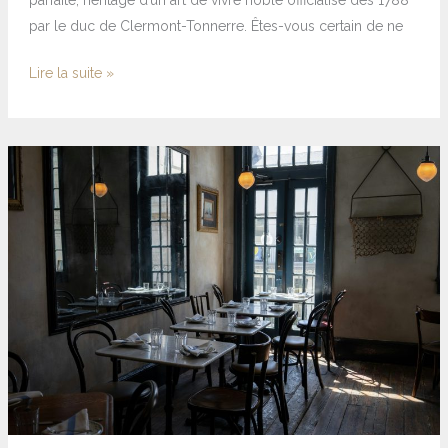
par le duc de Clermont-Tonnerre. Êtes-vous certain de ne
Lire la suite »
Estaminet
définition
:
le
charme
du
patrimoine
flamand